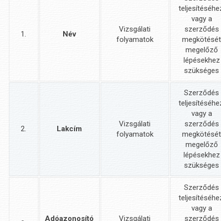
teljesítéséhe
vagy a
Vizsgálati
szerződés
1.
Név
folyamatok
megkötésé
megelőző
lépésekhez
szükséges
Szerződés
teljesítéséhe
vagy a
Vizsgálati
szerződés
2.
Lakcím
folyamatok
megkötésé
megelőző
lépésekhez
szükséges
Szerződés
teljesítéséhe
vagy a
Adóazonosító
Vizsgálati
szerződés