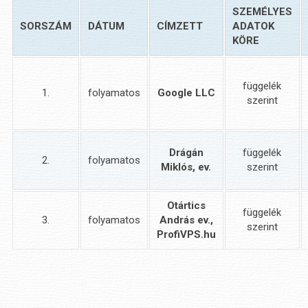
SZEMÉLYES
SORSZÁM
DÁTUM
CÍMZETT
ADATOK
KÖRE
függelék
1.
folyamatos
Google LLC
szerint
Drágán
függelék
2.
folyamatos
Miklós, ev.
szerint
Otártics
függelék
3.
folyamatos
András ev.,
szerint
ProfiVPS.hu