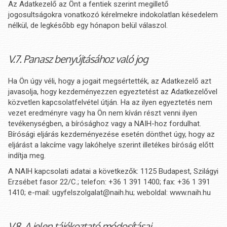
Az Adatkezelő az Önt a fentiek szerint megillető
jogosultságokra vonatkozó kérelmekre indokolatlan késedelem
nélkül, de legkésőbb egy hónapon belül válaszol.
V.7. Panasz benyújtásához való jog
Ha Ön úgy véli, hogy a jogait megsértették, az Adatkezelő azt
javasolja, hogy kezdeményezzen egyeztetést az Adatkezelővel
közvetlen kapcsolatfelvétel útján. Ha az ilyen egyeztetés nem
vezet eredményre vagy ha Ön nem kíván részt venni ilyen
tevékenységben, a bírósághoz vagy a NAIH-hoz fordulhat.
Bírósági eljárás kezdeményezése esetén dönthet úgy, hogy az
eljárást a lakcíme vagy lakóhelye szerint illetékes bíróság előtt
indítja meg.
A NAIH kapcsolati adatai a következők: 1125 Budapest, Szilágyi
Erzsébet fasor 22/C.; telefon: +36 1 391 1400; fax: +36 1 391
1410; e-mail: ugyfelszolgalat@naih.hu; weboldal: www.naih.hu
V.8. A jelen tájékoztató módosításai