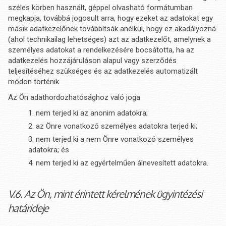
széles körben használt, géppel olvasható formátumban
megkapja, továbbá jogosult arra, hogy ezeket az adatokat egy
másik adatkezelőnek továbbítsák anélkül, hogy ez akadályozná
(ahol technikailag lehetséges) azt az adatkezelőt, amelynek a
személyes adatokat a rendelkezésére bocsátotta, ha az
adatkezelés hozzájáruláson alapul vagy szerződés
teljesítéséhez szükséges és az adatkezelés automatizált
módon történik.
Az Ön adathordozhatósághoz való joga
nem terjed ki az anonim adatokra;
az Önre vonatkozó személyes adatokra terjed ki;
nem terjed ki a nem Önre vonatkozó személyes
adatokra; és
nem terjed ki az egyértelműen álnevesített adatokra.
V.6. Az Ön, mint érintett kérelmének ügyintézési
határideje