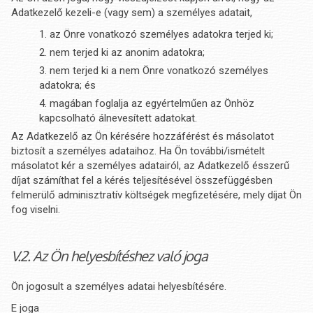
Adatkezelő kezeli-e (vagy sem) a személyes adatait,
az Önre vonatkozó személyes adatokra terjed ki;
nem terjed ki az anonim adatokra;
nem terjed ki a nem Önre vonatkozó személyes
adatokra; és
magában foglalja az egyértelműen az Önhöz
kapcsolható álnevesített adatokat.
Az Adatkezelő az Ön kérésére hozzáférést és másolatot
biztosít a személyes adataihoz. Ha Ön további/ismételt
másolatot kér a személyes adatairól, az Adatkezelő ésszerű
díjat számíthat fel a kérés teljesítésével összefüggésben
felmerülő adminisztratív költségek megfizetésére, mely díjat Ön
fog viselni.
V.2. Az Ön helyesbítéshez való joga
Ön jogosult a személyes adatai helyesbítésére.
E joga