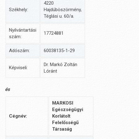
4220
Székhely:
Hajdúböszörmény,
Téglási u. 60/a.
Nyilvántartási
17724881
szám:
Adószám:
60038135-1-29
Dr. Markó Zoltán
Képviseli:
Lóránt
és
MARKOSI
Egészségügyi
Cégnév:
Korlátolt
Felelősségű
Társaság