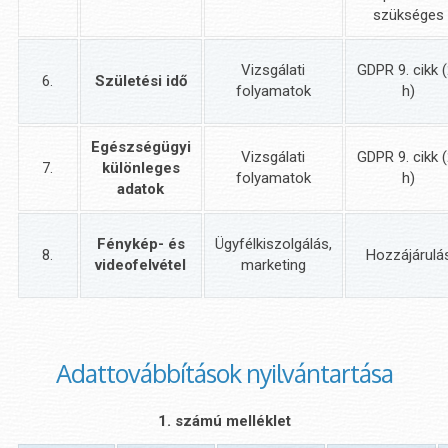
szükséges
Vizsgálati
GDPR 9. cikk (
6.
Születési idő
folyamatok
h)
Egészségügyi
Vizsgálati
GDPR 9. cikk (
7.
különleges
folyamatok
h)
adatok
Fénykép- és
Ügyfélkiszolgálás,
8.
Hozzájárulá
videofelvétel
marketing
Adattovábbítások nyilvántartása
1. számú melléklet