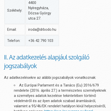
4400
Nyíregyháza,
Székhely:
Dózsa György
utca 27.
Email:
iroda@drbodo.hu
Telefon:
+36 42 790 103
II. Az adatkezelés alapjául szolgáló
jogszabályok
Az adatkezelésekre az alábbi jogszabályok vonatkoznak:
Az Európai Parlament és a Tanács (Eu) 2016/679
rendelete (2016. április 27.) a természetes személyeknek
a személyes adatok kezelése tekintetében történő
védelméről és az ilyen adatok szabad áramlásáról,
valamint a 95/46/EK rendelet hatályon kívül helyezéséről,