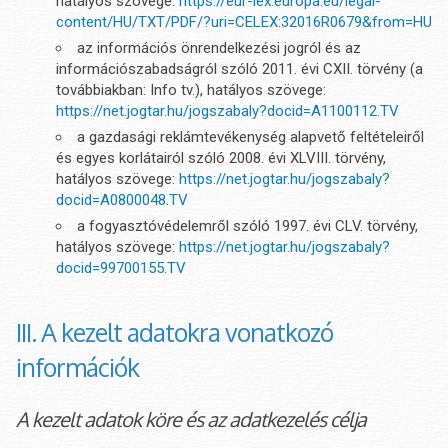
hatályos szövege:
https://eur-lex.europa.eu/legal-
content/HU/TXT/PDF/?uri=CELEX:32016R0679&from=HU
az információs önrendelkezési jogról és az
információszabadságról szóló 2011. évi CXII. törvény (a
továbbiakban: Info tv.), hatályos szövege:
https://net.jogtar.hu/jogszabaly?docid=A1100112.TV
a gazdasági reklámtevékenység alapvető feltételeiről
és egyes korlátairól szóló 2008. évi XLVIII. törvény,
hatályos szövege:
https://net.jogtar.hu/jogszabaly?
docid=A0800048.TV
a fogyasztóvédelemről szóló 1997. évi CLV. törvény,
hatályos szövege:
https://net.jogtar.hu/jogszabaly?
docid=99700155.TV
III. A kezelt adatokra vonatkozó
információk
A kezelt adatok köre és az adatkezelés célja