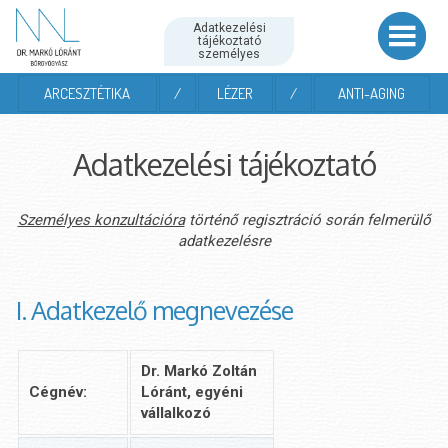
Adatkezelési
tájékoztató
személyes
ARCESZTÉTIKA
/
LÉZER
/
ANTI-AGING
Adatkezelési tájékoztató
Személyes konzultációra
történő regisztráció során felmerülő
adatkezelésre
I. Adatkezelő megnevezése
Dr. Markó Zoltán
Cégnév:
Lóránt, egyéni
vállalkozó