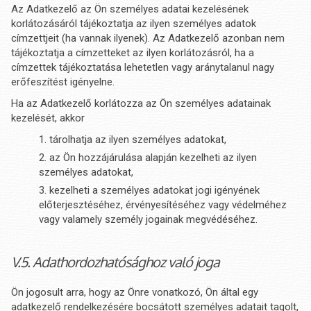
Az Adatkezelő az Ön személyes adatai kezelésének
korlátozásáról tájékoztatja az ilyen személyes adatok
címzettjeit (ha vannak ilyenek). Az Adatkezelő azonban nem
tájékoztatja a címzetteket az ilyen korlátozásról, ha a
címzettek tájékoztatása lehetetlen vagy aránytalanul nagy
erőfeszítést igényelne.
Ha az Adatkezelő korlátozza az Ön személyes adatainak
kezelését, akkor
tárolhatja az ilyen személyes adatokat,
az Ön hozzájárulása alapján kezelheti az ilyen
személyes adatokat,
kezelheti a személyes adatokat jogi igényének
előterjesztéséhez, érvényesítéséhez vagy védelméhez
vagy valamely személy jogainak megvédéséhez.
V.5. Adathordozhatósághoz való joga
Ön jogosult arra, hogy az Önre vonatkozó, Ön által egy
adatkezelő rendelkezésére bocsátott személyes adatait tagolt,