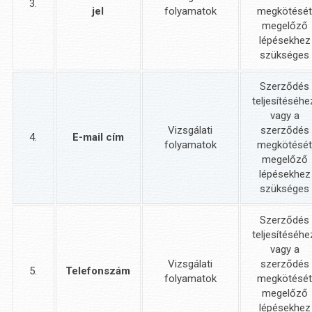
3.
jel
folyamatok
megkötésé
megelőző
lépésekhez
szükséges
Szerződés
teljesítéséhe
vagy a
Vizsgálati
szerződés
4.
E-mail cím
folyamatok
megkötésé
megelőző
lépésekhez
szükséges
Szerződés
teljesítéséhe
vagy a
Vizsgálati
szerződés
5.
Telefonszám
folyamatok
megkötésé
megelőző
lépésekhez