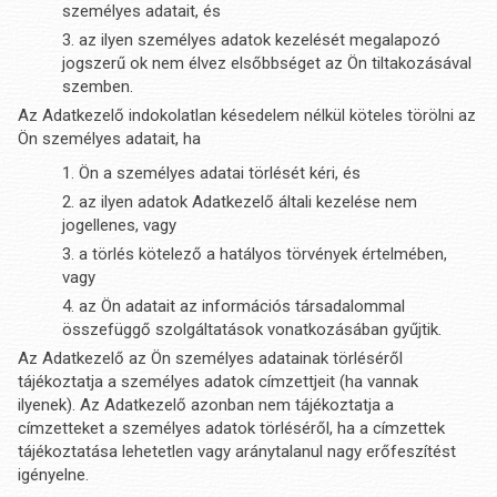
személyes adatait, és
az ilyen személyes adatok kezelését megalapozó
jogszerű ok nem élvez elsőbbséget az Ön tiltakozásával
szemben.
Az Adatkezelő indokolatlan késedelem nélkül köteles törölni az
Ön személyes adatait, ha
Ön a személyes adatai törlését kéri, és
az ilyen adatok Adatkezelő általi kezelése nem
jogellenes, vagy
a törlés kötelező a hatályos törvények értelmében,
vagy
az Ön adatait az információs társadalommal
összefüggő szolgáltatások vonatkozásában gyűjtik.
Az Adatkezelő az Ön személyes adatainak törléséről
tájékoztatja a személyes adatok címzettjeit (ha vannak
ilyenek). Az Adatkezelő azonban nem tájékoztatja a
címzetteket a személyes adatok törléséről, ha a címzettek
tájékoztatása lehetetlen vagy aránytalanul nagy erőfeszítést
igényelne.