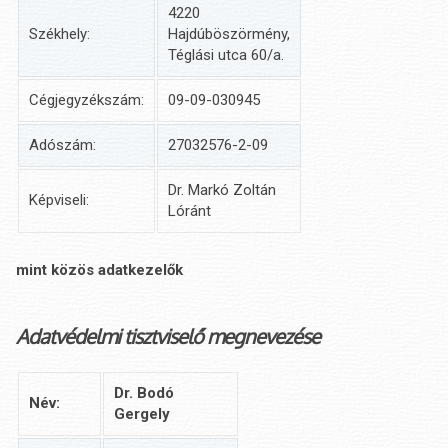
4220
Székhely:
Hajdúböszörmény,
Téglási utca 60/a.
Cégjegyzékszám:
09-09-030945
Adószám:
27032576-2-09
Dr. Markó Zoltán
Képviseli:
Lóránt
mint közös adatkezelők
Adatvédelmi tisztviselő megnevezése
Dr. Bodó
Név:
Gergely