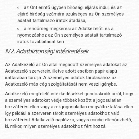
az Önt érintő ügyben bírósági eljárás indul, és az
eljáró bíróság számára szükséges az Ön személyes
adatait tartalmazó iratok átadása,
a rendőrség megkeresi az Adatkezelőt, és a
nyomozáshoz az Ön személyes adatait tartalmazó
iratok továbbítását kéri.
IV.2. Adatbiztonsági intézkedések
Az Adatkezelő az Ön által megadott személyes adatokat az
Adatkezelő szerverein, illetve adott esetben papír alapú
irattárában tárolja. A személyes adatok tárolásához az
Adatkezelő más cég szolgáltatását nem veszi igénybe.
Adatkezelő megfelelő intézkedésekkel gondoskodik arról, hogy
a személyes adatokat védje többek között a jogosulatlan
hozzáférés ellen vagy azok jogosulatlan megváltoztatása ellen.
Így például a szerveren tárolt személyes adatokhoz való
hozzáférést Adatkezelő naplózza, vagyis mindig ellenőrizhető,
ki, mikor, milyen személyes adatokhoz fért hozzá.