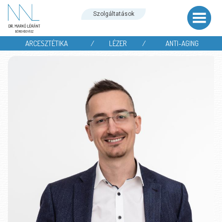
Szolgáltatások
ARCESZTÉTIKA
/
LÉZER
/
ANTI-AGING