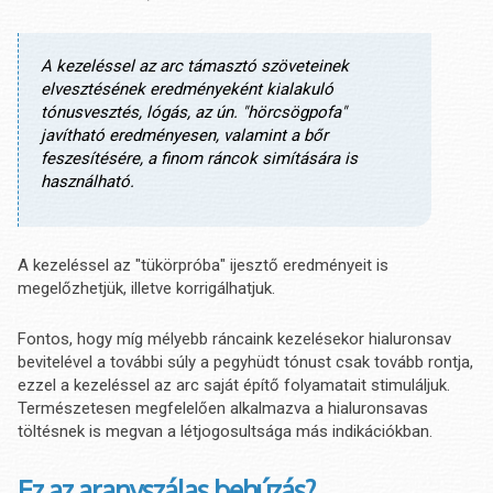
A kezeléssel az arc támasztó szöveteinek
elvesztésének eredményeként kialakuló
tónusvesztés, lógás, az ún. "hörcsögpofa"
javítható eredményesen, valamint a bőr
feszesítésére, a finom ráncok simítására is
használható.
A kezeléssel az "tükörpróba" ijesztő eredményeit is
megelőzhetjük, illetve korrigálhatjuk.
Fontos, hogy míg mélyebb ráncaink kezelésekor hialuronsav
bevitelével a további súly a pegyhüdt tónust csak tovább rontja,
ezzel a kezeléssel az arc saját építő folyamatait stimuláljuk.
Természetesen megfelelően alkalmazva a hialuronsavas
töltésnek is megvan a létjogosultsága más indikációkban.
Ez az aranyszálas behúzás?