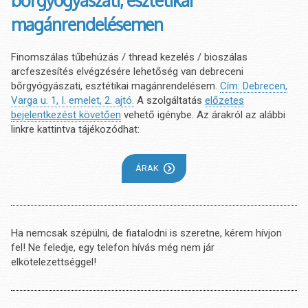
bőrgyógyászati, esztétikai
magánrendelésemen
Finomszálas tűbehúzás / thread kezelés / bioszálas
arcfeszesítés elvégzésére lehetőség van debreceni
bőrgyógyászati, esztétikai magánrendelésem.
Cím: Debrecen,
Varga u. 1, I. emelet, 2. ajtó.
A szolgáltatás
előzetes
bejelentkezést követően
vehető igénybe. Az árakról az alábbi
linkre kattintva tájékozódhat:
ÁRAK
Ha nemcsak szépülni, de fiatalodni is szeretne, kérem hívjon
fel! Ne feledje, egy telefon hívás még nem jár
elkötelezettséggel!