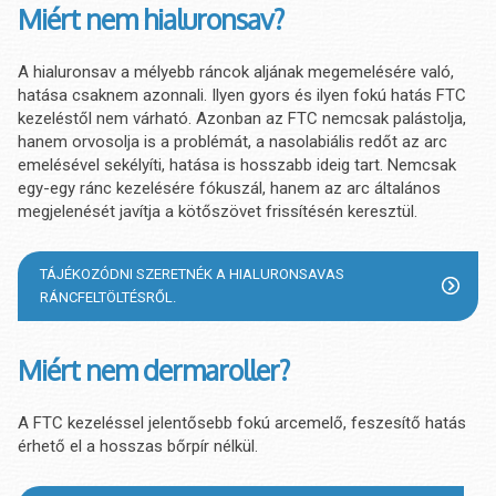
Miért nem hialuronsav?
A hialuronsav a mélyebb ráncok aljának megemelésére való,
hatása csaknem azonnali. Ilyen gyors és ilyen fokú hatás FTC
kezeléstől nem várható. Azonban az FTC nemcsak palástolja,
hanem orvosolja is a problémát, a nasolabiális redőt az arc
emelésével sekélyíti, hatása is hosszabb ideig tart. Nemcsak
egy-egy ránc kezelésére fókuszál, hanem az arc általános
megjelenését javítja a kötőszövet frissítésén keresztül.
TÁJÉKOZÓDNI SZERETNÉK A HIALURONSAVAS
RÁNCFELTÖLTÉSRŐL.
Miért nem dermaroller?
A FTC kezeléssel jelentősebb fokú arcemelő, feszesítő hatás
érhető el a hosszas bőrpír nélkül.