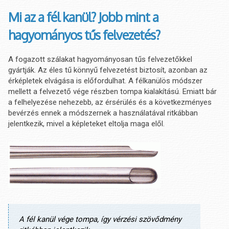
Mi az a fél kanül? Jobb mint a
hagyományos tűs felvezetés?
A fogazott szálakat hagyományosan tűs felvezetőkkel
gyártják. Az éles tű könnyű felvezetést biztosít, azonban az
érképletek elvágása is előfordulhat. A félkanülös módszer
mellett a felvezető vége részben tompa kialakítású. Emiatt bár
a felhelyezése nehezebb, az érsérülés és a következményes
bevérzés ennek a módszernek a használatával ritkábban
jelentkezik, mivel a képleteket eltolja maga elől.
A fél kanül vége tompa, így vérzési szövődmény