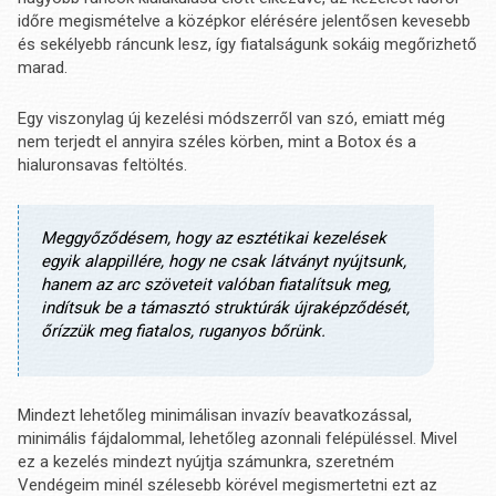
időre megismételve a középkor elérésére jelentősen kevesebb
és sekélyebb ráncunk lesz, így fiatalságunk sokáig megőrizhető
marad.
Egy viszonylag új kezelési módszerről van szó, emiatt még
nem terjedt el annyira széles körben, mint a Botox és a
hialuronsavas feltöltés.
Meggyőződésem, hogy az esztétikai kezelések
egyik alappillére, hogy ne csak látványt nyújtsunk,
hanem az arc szöveteit valóban fiatalítsuk meg,
indítsuk be a támasztó struktúrák újraképződését,
őrízzük meg fiatalos, ruganyos bőrünk.
Mindezt lehetőleg minimálisan invazív beavatkozással,
minimális fájdalommal, lehetőleg azonnali felépüléssel. Mivel
ez a kezelés mindezt nyújtja számunkra, szeretném
Vendégeim minél szélesebb körével megismertetni ezt az