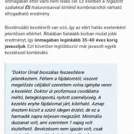
önmagában ettől várni nem reális cél. Ez esetben a
fogazott
szálakkal
ÉS
hialuronsavval történő kombináció
tól várható
elfogadható eredmény.
Biostimuláló kezelésről van szó, így az elért hatás esetenként
jelentősen eltérhet. Általában fiatalabb korban mutat jobb
eredményt, így
önmagában leginkább 35-40 éves korig
javasoljuk
. Ezt követően legtöbbször már javasolt egyéb
kezeléssel kombinálni.
"Doktor Úrnál bioszálas feszesítésre
jelentkeztem. Féltem a fájdalomtól, viszont
megelőzés céljából szerettem volna igénybe venni
a kezelést. Doktor úr profizmusa csodálatra
méltó, betegközpontú, nyitott személyiség. A
kezelés enyhe fájdalomal járt, kibírható. Aznap
éreztem kicsit a szúró idegen érzést, de ez a
harmadik napra teljesen megszűnt. Minimális
duzzanat volt, ami szerintem 1 napig volt
észlelhető. Bevérzésem nem igazán volt, csak