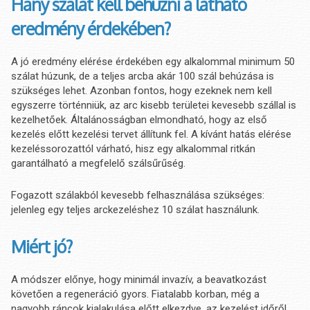
Hány szálat kell behúzni a látható
eredmény érdekében?
A jó eredmény elérése érdekében egy alkalommal minimum 50
szálat húzunk, de a teljes arcba akár 100 szál behúzása is
szükséges lehet. Azonban fontos, hogy ezeknek nem kell
egyszerre történniük, az arc kisebb területei kevesebb szállal is
kezelhetőek. Általánosságban elmondható, hogy az első
kezelés előtt kezelési tervet állítunk fel. A kívánt hatás elérése
kezeléssorozattól várható, hisz egy alkalommal ritkán
garantálható a megfelelő szálsűrűség.
Fogazott szálakból kevesebb felhasználása szükséges:
jelenleg egy teljes arckezeléshez 10 szálat használunk.
Miért jó?
A módszer előnye, hogy minimál invazív, a beavatkozást
követően a regeneráció gyors. Fiatalabb korban, még a
nagyobb ráncok kialakulása előtt elkezdve, az kezelést időről