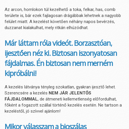
Az arcon, homlokon túl kezelhető a toka, felkar, has, comb
területe is, bár ezek fajlagosan drágábbak lehetnek a nagyobb
felület miatt. A kezelést követően néhány napos bevérzés,
duzzanat kialakulhat, mely ritkán elhúzódhat.
Már láttam róla videót. Borzasztóan,
ijesztően néz ki. Biztosan iszonyatosan
fájdalmas. Én biztosan nem merném
kipróbálni!
A kezelés látványa tényleg szokatlan, gyakran ijesztő lehet.
Szerencsére a kezelés
NEM JÁR JELENTŐS
FÁJDALOMMAL
, de átmeneti kellemetlenség előfordulhat,
főként a fogazott szállal történő kezelés esetén. Ne tartson a
kezeléstől, jó szívvel ajánlom!
Mikor válasszam a bioszálas