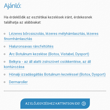
Ajánló:
Ha érdeklődik az esztétikai kezelések iránt, érdekesnek
találhatja az alábbiakat:
Lézeres bőrcsiszolás, lézeres mélyhámlasztás, lézeres
finomhámlasztás
Hialuronsavas ráncfeltöltés
Arc Botulinum kezelése (Botox, Vistabel, Dysport)
Belkyra - az áll alatti zsírszövet csökkentése, az áll
kontúrozása
Hónalji izzadásgátlás Botulinum kezeléssel (Botox, Dysport)
Dermaroller
AZ ELŐJEGYZÉSHEZ KATTINTSON IDE!