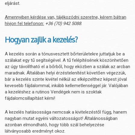
eljárást.
Amennyiben kérdése van, tájékozódni szeretne, kérem bátran
hívjon fel telefonon:
+36 (70) 942 5088
.
Hogyan zajlik a kezelés?
A kezelés során a tónusvesztett bőrterületekre juttatjuk be a
szálakat egy tű segítségével. A tű felépítésének köszönhetően
az úgy távolítható el a bőrből, hogy eközben a szálak az arcban
maradnak. Általában helyi érzéstelenítést követően végezzük,
bár a kezelés szinte kivétel nélkül az elképzelthez képest jóval
kevesebb fájdalommal, inkább kellemetlenséggel jár. Valójában
a kezeléshez a rutinos Vendégek nem is szoktak
fájdalomcsillapítást kérni!
A kezelés hatásossága nemcsak a kivitelezéstől függ, hanem
nagyban mutat egyéni változatosságot! Általánosságban
azonban elmondható, hogy több szál behelyezése
látványosabb eredményt okoz.