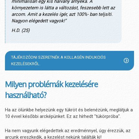
minimálisan egy kis halvány árnyéka. A
környezetem is látta a változást, feszesebb lett az
arcom. Amit a kezelés ígér, azt 100%- ban teljsíti.
Nagyon elégedett vagyok!"
H.D. (25)
TÁJÉKOZÓDNI SZERETNÉK A KOLLAGÉN INDUKCIÓS
KEZELÉSEKRŐL.
Milyen problémák kezelésére
használható?
Ha az ölünkbe helyezünk egy tükröt és belenézünk, meglátjuk a
10 évvel későbbi arcképünket. Ez az hírhedt "tükörpróba".
Ha nem vagyunk elégedettek az eredménnyel, úgy érezzük, az
arcunk ereszkedik, a kezelést nekünk találták ki!