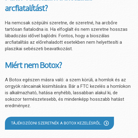
arcfiatalítást?
Ha nemcsak szépülni szeretne, de szeretné, ha arcbőre
tartósan fiatalodna is. Ha elfoglalt és nem szeretne hosszas
lábadozási idővel bajlódni. Fontos, hogy a bioszálas
arcfiatalítás az előrehaladott esetekben nem helyettesíti a
plaszikai sebészeti beavatkozást.
Miért nem Botox?
A Botox egészen másra való: a szem körüli, a homlok és az
orrgyök ráncainak kisimítására. Bár a FTC kezelés a homlokon
is alkalmazható, hatása enyhébb, lassabban alakul ki, de
sokszor természetesebb, és mindenképp hosszabb hatást
eredményez.
TÁJÉKOZÓDNI SZERETNÉK A BOTOX KEZELÉSRŐL.