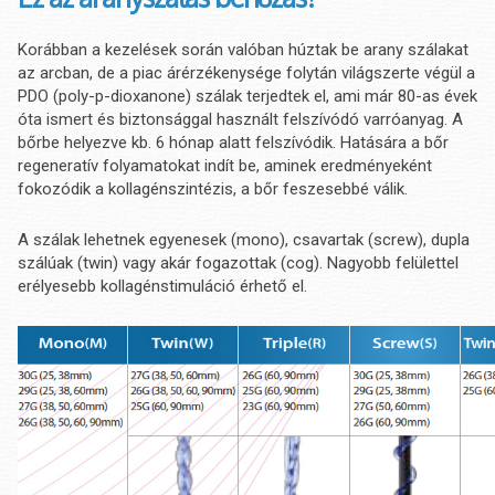
Korábban a kezelések során valóban húztak be arany szálakat
az arcban, de a piac árérzékenysége folytán világszerte végül a
PDO (poly-p-dioxanone) szálak terjedtek el, ami már 80-as évek
óta ismert és biztonsággal használt felszívódó varróanyag. A
bőrbe helyezve kb. 6 hónap alatt felszívódik. Hatására a bőr
regeneratív folyamatokat indít be, aminek eredményeként
fokozódik a kollagénszintézis, a bőr feszesebbé válik.
A szálak lehetnek egyenesek (mono), csavartak (screw), dupla
szálúak (twin) vagy akár fogazottak (cog). Nagyobb felülettel
erélyesebb kollagénstimuláció érhető el.