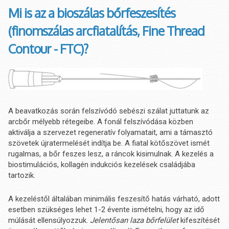
Mi is az a bioszálas bőrfeszesítés
(finomszálas arcfiatalítás, Fine Thread
Contour - FTC)?
A beavatkozás során felszívódó sebészi szálat juttatunk az
arcbőr mélyebb rétegeibe. A fonál felszívódása közben
aktiválja a szervezet regeneratív folyamatait, ami a támasztó
szövetek újratermelését indítja be. A fiatal kötőszövet ismét
rugalmas, a bőr feszes lesz, a ráncok kisimulnak. A kezelés a
biostimulációs, kollagén indukciós kezelések családjába
tartozik.
A kezeléstől általában minimális feszesítő hatás várható, adott
esetben szükséges lehet 1-2 évente ismételni, hogy az idő
múlását ellensúlyozzuk.
Jelentősan laza bőrfelület
kifeszítését