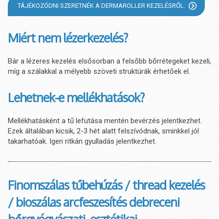
TÁJÉKOZÓDNI SZERETNÉK A DERMAROLLER KEZELÉSRŐL.
Miért nem lézerkezelés?
Bár a lézeres kezelés elsősorban a felsőbb bőrrétegeket kezeli,
míg a szálakkal a mélyebb szöveti struktúrák érhetőek el.
Lehetnek-e mellékhatások?
Mellékhatásként a tű lefutása mentén bevérzés jelentkezhet.
Ezek általában kicsik, 2-3 hét alatt felszívódnak, sminkkel jól
takarhatóak. Igen ritkán gyulladás jelentkezhet.
Finomszálas tűbehúzás / thread kezelés
/ bioszálas arcfeszesítés debreceni